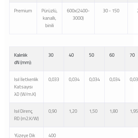
Premium
Pürüzlü,
600x(2400-
30 - 150
kanallı,
3000)
binili
Kalınlık
30
40
50
60
70
dN (mm):
Isıl İletkenlik
0,033
0,034
0,034
0,034
0,0
Katsayısı
λD (W/m.K)
Isıl Direnç
0,90
1,20
1,50
1,80
1,95
RD (m2.K/W)
Yüzeye Dik
400