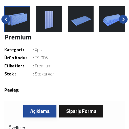
Premium
Kategori :
:
Xps
Ürün Kodu :
: TY-006
Etiketler :
:
Premium
Stok :
: Stokta Var
Paylaş:
Açıklama
Sipariş Formu
Özellikler