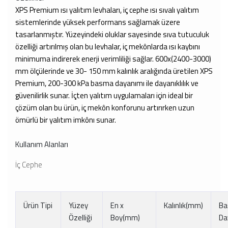
XPS Premium ısı yalıtım levhaları, iç cephe ısı sıvalı yalıtım
sistemlerinde yüksek performans sağlamak üzere
tasarlanmıştır. Yüzeyindeki oluklar sayesinde sıva tutuculuk
özelliği artırılmış olan bu levhalar, iç mekônlarda ısı kaybını
minimuma indirerek enerji verimliliği sağlar. 600x(2400-3000)
mm ölçülerinde ve 30- 150 mm kalınlık aralığında üretilen XPS
Premium, 200-300 kPa basma dayanımı ile dayanıklılık ve
güvenilirlik sunar. İçten yalıtım uygulamaları için ideal bir
çözüm olan bu ürün, iç mekôn konforunu artırırken uzun
ömürlü bir yalıtım imkônı sunar.
Kullanım Alanları
İç Cephe
Ürün Tipi
Yüzey
En x
Kalınlık(mm)
B
Özelliği
Boy(mm)
Da