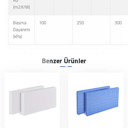
RD
(m2.K/W)
Basma
100
250
300
Dayanımı
(kPa)
Benzer Ürünler