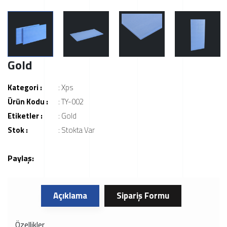
Gold
Kategori :
:
Xps
Ürün Kodu :
: TY-002
Etiketler :
:
Gold
Stok :
: Stokta Var
Paylaş:
Açıklama
Sipariş Formu
Özellikler