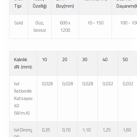
Tipi
Özelliği
Boy(mm)
Dayanımı(
Gold
Düz,
600 x
10 - 150
100 - 10
binisiz
1200
Kalınlık
10
20
30
40
50
dN (mm):
Isıl
0,028
0,028
0,028
0,032
0,032
İletkenlik
Katsayısı
λD
(W/m.K)
Isıl Direnç
0,35
0,70
1,10
1,25
1,60