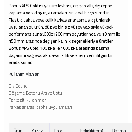
Bonus XPS Gold ısı yalıtım levhası, dış şap altı, dış cephe
kaplama ve siding uygulamaları için ideal bir çözümdür.
Plastik, tahta veya çelik karkaslar arasına sıkıştırılarak
uygulanan bu ürün, düz ve binisiz yüzey yapısıyla yüksek
performans sunar.600x1200 mm boyutlarında ve 10 mm ile
150 mm arasında değişen kalınlık seçenekleriyle üretilen
Bonus XPS Gold, 100 kPa ile 1000 kPa arasında basma
dayanımı sağlayarak, dayanıklılık ve enerji verimliliğini bir
arada sunar.
Kullanım Alanları
Dış Cephe
Döşeme Betonu Altı ve Üstü
Parke altı kullanımlar
Karkaslar arası cephe uygulamaları
Ürün
Yüzey
En x
Kalınlık(mm)
Basma