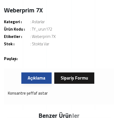
Weberprim 7X
Kategori :
:
Astarlar
Ürün Kodu :
: TY_urun172
Etiketler :
:
Weberprim 7X
Stok :
: Stokta Var
Paylaş:
Açıklama
Sipariş Formu
Konsantre şeffaf astar
Benzer Ürünler