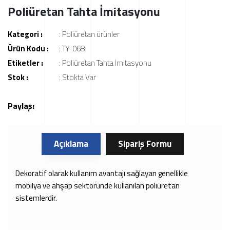
Poliüretan Tahta İmitasyonu
Kategori :
:
Poliüretan ürünler
Ürün Kodu :
: TY-068
Etiketler :
:
Poliüretan Tahta İmitasyonu
Stok :
: Stokta Var
Paylaş:
Açıklama
Sipariş Formu
Dekoratif olarak kullanım avantajı sağlayan genellikle
mobilya ve ahşap sektöründe kullanılan poliüretan
sistemlerdir.