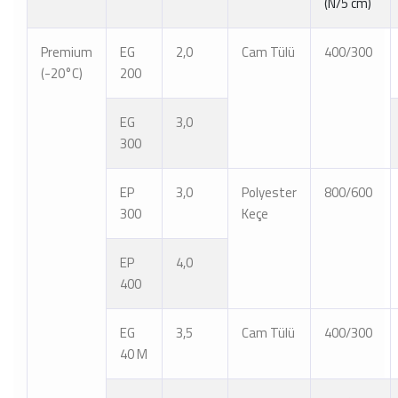
(N/5 cm)
Premium
EG
2,0
Cam Tülü
400/300
(-20°C)
200
EG
3,0
300
EP
3,0
Polyester
800/600
300
Keçe
EP
4,0
400
EG
3,5
Cam Tülü
400/300
40 M