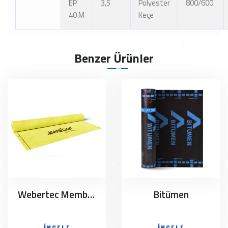
EP
3,5
Polyester
800/600
40 M
Keçe
Benzer Ürünler
Webertec Membrane
Bitümen
İNCELE
İNCELE