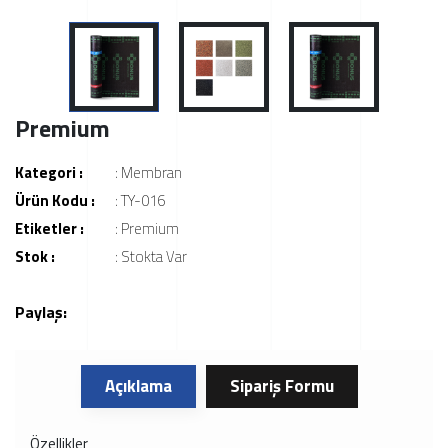
Premium
Kategori :
:
Membran
Ürün Kodu :
: TY-016
Etiketler :
:
Premium
Stok :
: Stokta Var
Paylaş:
Açıklama
Sipariş Formu
Özellikler