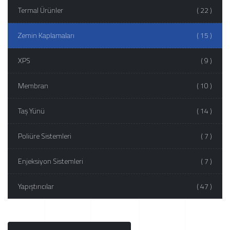
Termal Ürünler
( 22 )
Zemin Kaplamaları
( 15 )
XPS
( 9 )
Membran
( 10 )
Taş Yünü
( 14 )
Poliüre Sistemleri
( 7 )
Enjeksiyon Sistemleri
( 7 )
Yapıştırıcılar
( 47 )