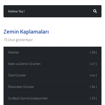
Zemin Kaplamaları
15 Ürün gösteriliyor
Astarlar
( 36 )
Katkı ve Zemin Ürünleri
( 47 )
Özel Ürünler
( 44 )
Poliüretan Ürünler
( 34 )
Su Bazlı Sürme İzolasyonları
( 33 )