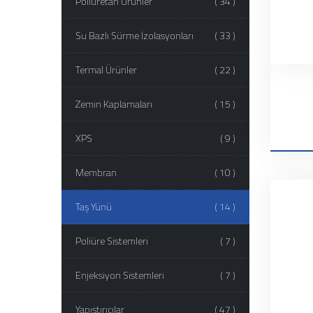
Poliüretan Ürünler
( 34 )
Su Bazlı Sürme İzolasyonları
( 33 )
Termal Ürünler
( 22 )
Zemin Kaplamaları
( 15 )
XPS
( 9 )
Membran
( 10 )
Taş Yünü
( 14 )
Poliüre Sistemleri
( 7 )
Enjeksiyon Sistemleri
( 7 )
Yapıştırıcılar
( 47 )