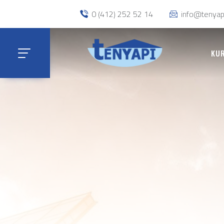
0 (412) 252 52 14
info@tenyap
KU