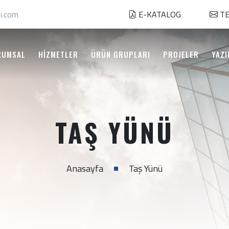
i.com
E-KATALOG
TE
RUMSAL
HİZMETLER
ÜRÜN GRUPLARI
PROJELER
YAZI
TAŞ YÜNÜ
Anasayfa
Taş Yünü