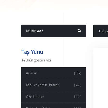
Taş Yünü
14 Ürün gösteriliyor
Astarlar
( 36 )
Katkı ve Zemin Ürünleri
( 47 )
Özel Ürünler
( 44 )