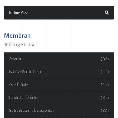
Membran
10 Ürün gösteriliyor
Astarlar
( 36 )
Katkı ve Zemin Ürünleri
( 47 )
Özel Ürünler
( 44 )
Poliüretan Ürünler
( 34 )
Su Bazlı Sürme İzolasyonları
( 33 )