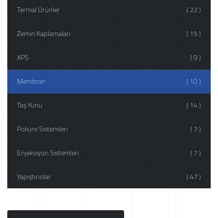
Termal Ürünler
( 22 )
Zemin Kaplamaları
( 15 )
XPS
( 9 )
Membran
( 10 )
Taş Yünü
( 14 )
Poliüre Sistemleri
( 7 )
Enjeksiyon Sistemleri
( 7 )
Yapıştırıcılar
( 47 )