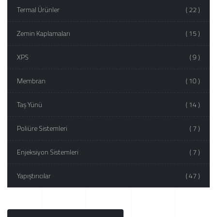
Termal Ürünler
( 22 )
Zemin Kaplamaları
( 15 )
XPS
( 9 )
Membran
( 10 )
Taş Yünü
( 14 )
Poliüre Sistemleri
( 7 )
Enjeksiyon Sistemleri
( 7 )
Yapıştırıcılar
( 47 )