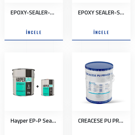
EPOXY-SEALER-SF MT
EPOXY SEALER-SF-D
İNCELE
İNCELE
Hayper EP-P Sealer SF
CREACESE PU PRİMER 1 K