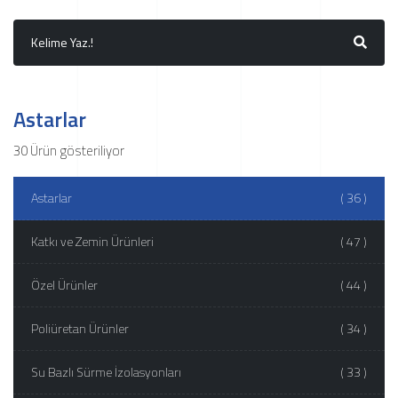
Astarlar
30 Ürün gösteriliyor
Astarlar
( 36 )
Katkı ve Zemin Ürünleri
( 47 )
Özel Ürünler
( 44 )
Poliüretan Ürünler
( 34 )
Su Bazlı Sürme İzolasyonları
( 33 )