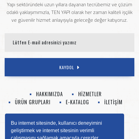
Yapı sektöründeki uzun yıllara dayanan tecrübemiz ve çözüm
odaklı yaklaşımımızla, TEN YAPI olarak her zaman kaliteli işçilik
ve güvenilir hizmet anlayışıyla geleceğe değer katıyoruz.
KAYDOL
HAKKIMIZDA
HİZMETLER
ÜRÜN GRUPLARI
E-KATALOG
İLETİŞİM
0 (412) 252 52 14
info@tenyapi.com
Bu internet sitesinde, kullanıcı deneyimini
geliştirmek ve internet sitesinin verimli
çalışmasını sağlamak amacıyla çerezler