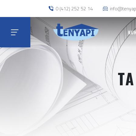
0 (412) 252 52 14
info@tenyap
KU
TA