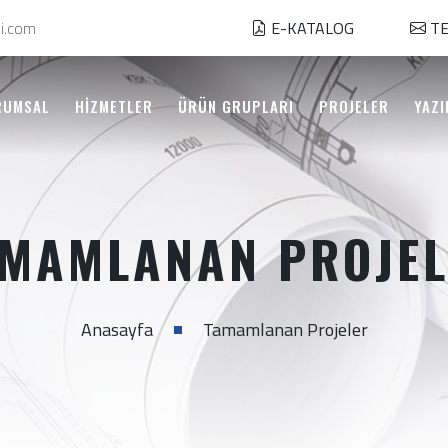
i.com
E-KATALOG
TE
RUMSAL
HİZMETLER
ÜRÜN GRUPLARI
PROJELER
YAZI
MAMLANAN PROJE
Anasayfa
Tamamlanan Projeler