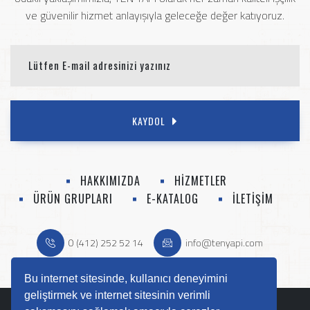
ve güvenilir hizmet anlayışıyla geleceğe değer katıyoruz.
KAYDOL
HAKKIMIZDA
HİZMETLER
ÜRÜN GRUPLARI
E-KATALOG
İLETİŞİM
0 (412) 252 52 14
info@tenyapi.com
Bu internet sitesinde, kullanıcı deneyimini
geliştirmek ve internet sitesinin verimli
Copyright © 2025
Ten Yapı
- Her Hakkı Saklıdır.
ACW