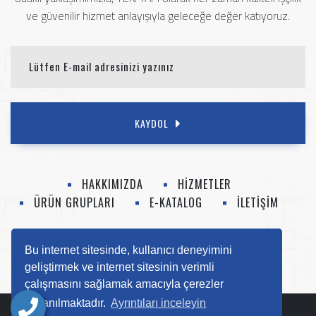
ve güvenilir hizmet anlayışıyla geleceğe değer katıyoruz.
KAYDOL
HAKKIMIZDA
HİZMETLER
ÜRÜN GRUPLARI
E-KATALOG
İLETİŞİM
0 (412) 252 52 14
info@tenyapi.com
Bu internet sitesinde, kullanıcı deneyimini
geliştirmek ve internet sitesinin verimli
çalışmasını sağlamak amacıyla çerezler
kullanılmaktadır.
Ayrıntıları inceleyin
Copyright © 2025
Ten Yapı
- Her Hakkı Saklıdır.
ACW