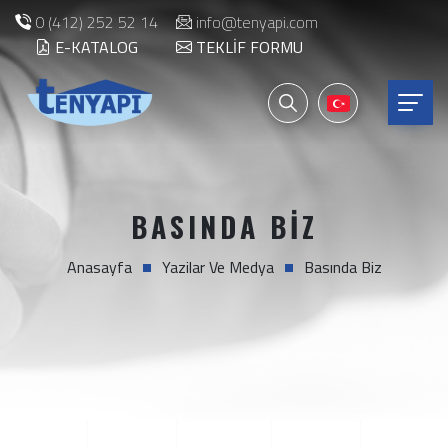
0 (412) 252 52 14
info@tenyapi.com
E-KATALOG
TEKLIF FORMU
BASINDA BIZ
Anasayfa
Yazilar Ve Medya
Basında Biz