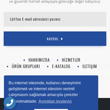
ve güvenilir hizmet anlayışıyla geleceğe değer katıyoruz.
KAYDOL
HAKKIMIZDA
HİZMETLER
ÜRÜN GRUPLARI
E-KATALOG
İLETİŞİM
0 (412) 252 52 14
info@tenyapi.com
Bu internet sitesinde, kullanıcı deneyimini
geliştirmek ve internet sitesinin verimli
çalışmasını sağlamak amacıyla çerezler
kullanılmaktadır.
Ayrıntıları inceleyin
Copyright © 2025
Ten Yapı
- Her Hakkı Saklıdır.
ACW