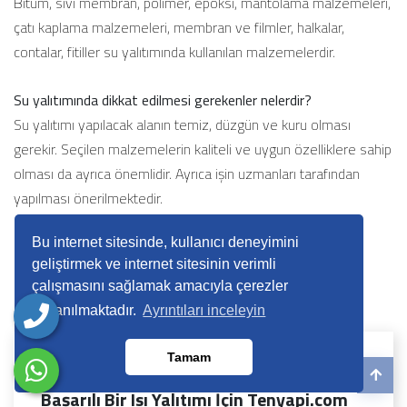
Bitüm, sıvı membran, polimer, epoksi, mantolama malzemeleri,
çatı kaplama malzemeleri, membran ve filmler, halkalar,
contalar, fitiller su yalıtımında kullanılan malzemelerdir.
Su yalıtımında dikkat edilmesi gerekenler nelerdir?
Su yalıtımı yapılacak alanın temiz, düzgün ve kuru olması
gerekir. Seçilen malzemelerin kaliteli ve uygun özelliklere sahip
olması da ayrıca önemlidir. Ayrıca işin uzmanları tarafından
yapılması önerilmektedir.
Bu internet sitesinde, kullanıcı deneyimini
Paylaş:
geliştirmek ve internet sitesinin verimli
çalışmasını sağlamak amacıyla çerezler
kullanılmaktadır.
Ayrıntıları inceleyin
Tamam
14 Ekim 2025, 10:54
Başarılı Bir Isı Yalıtımı İçin Tenyapi.com