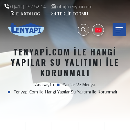
0 (412) 252 52 14
info@tenyapi.com
E-KATALOG
TEKLIF FORMU
TENYAPI.COM ILE HANGI
YAPILAR SU YALITIMI ILE
KORUNMALI
Anasayfa
Yazilar Ve Medya
Tenyapi.com Ile Hangi Yapılar Su Yalıtımı Ile Korunmalı