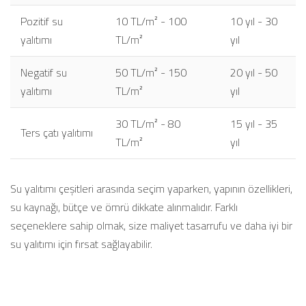
Pozitif su
10 TL/m² - 100
10 yıl - 30
yalıtımı
TL/m²
yıl
Negatif su
50 TL/m² - 150
20 yıl - 50
yalıtımı
TL/m²
yıl
30 TL/m² - 80
15 yıl - 35
Ters çatı yalıtımı
TL/m²
yıl
Su yalıtımı çeşitleri arasında seçim yaparken, yapının özellikleri,
su kaynağı, bütçe ve ömrü dikkate alınmalıdır. Farklı
seçeneklere sahip olmak, size maliyet tasarrufu ve daha iyi bir
su yalıtımı için fırsat sağlayabilir.